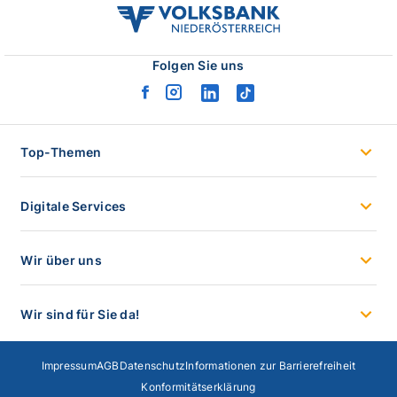
volksbank
noe
logo
Folgen Sie uns
facebook
instagram
linkedin
tiktok
logo
logo
logo
logo
Top-Themen
Digitale Services
Wir über uns
Wir sind für Sie da!
Impressum
AGB
Datenschutz
Informationen zur Barrierefreiheit
Konformitätserklärung