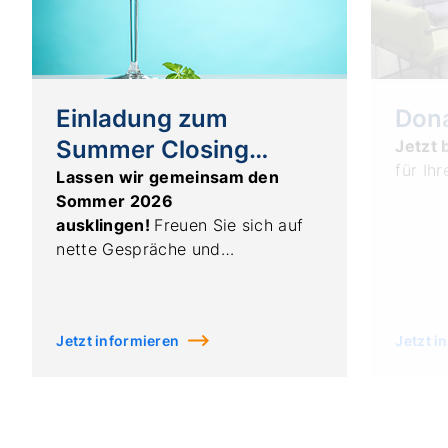
Einladung zum
Don
Summer Closing
Jetzt
für Ihr
Cocktail
Lassen wir gemeinsam den
Sommer 2026
ausklingen!
Freuen Sie sich auf
nette Gespräche und
erfrischende Cocktails in
entspannter Atmosphäre.
Jetzt informieren
Jetzt i