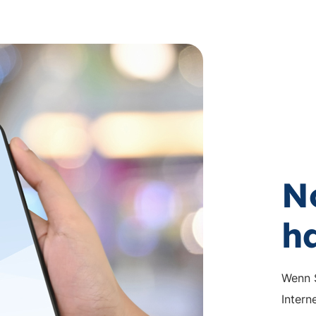
N
h
Wenn S
Intern