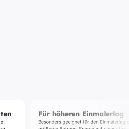
iten
Für höheren Einmalerlag
te
Besonders geeignet für den Einmalerlag e
hre
größeren Betrags: Sparen mit einer attrak