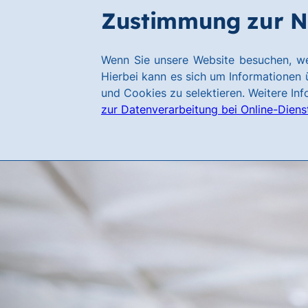
Zum
Zum
Zustimmung zur N
Hauptinhalt
Footer
springen
springen
Link
Wenn Sie unsere Website besuchen, we
zur
Hierbei kann es sich um Informationen ü
Homepage
und Cookies zu selektieren. Weitere In
zur Datenverarbeitung bei Online-Diens