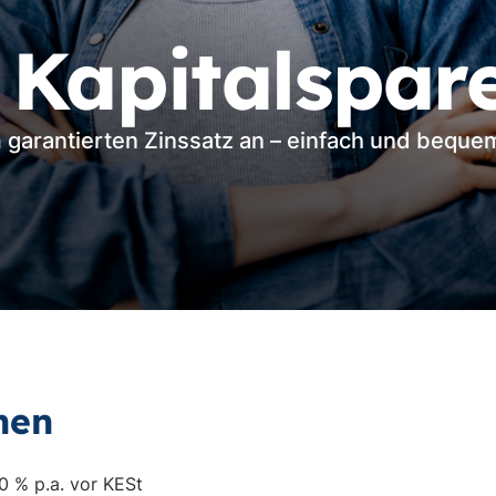
 Kapitalspar
 garantierten Zinssatz an – einfach und beque
nen
0 % p.a. vor KESt