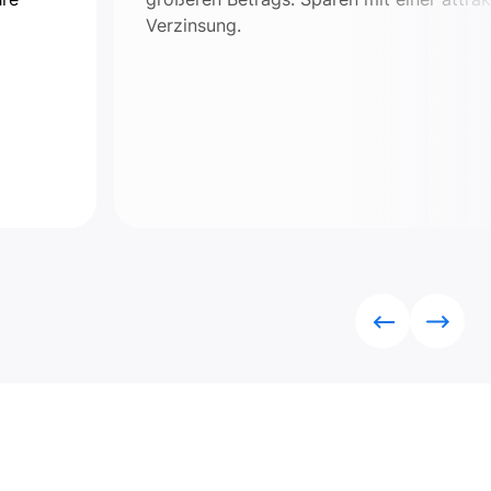
Verzinsung.
Rückwärts
Vorwä