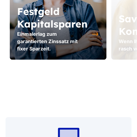
Festgeld
Sav
Kapitalsparen
Kon
Einmalerlag zum
garantierten Zinssatz mit
Wenn I
fixer Sparzeit.
rasch v