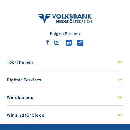
volksbank
noe
logo
Folgen Sie uns
facebook
instagram
linkedin
tiktok
logo
logo
logo
logo
Top-Themen
Digitale Services
Wir über uns
Wir sind für Sie da!