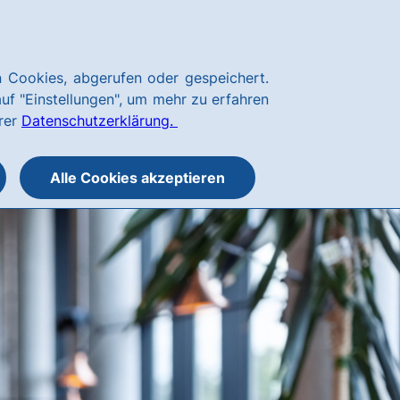
Kundenservice
hausbanking
 Cookies, abgerufen oder gespeichert.
Suche
Menü
auf "Einstellungen", um mehr zu erfahren
öffnen
öffnen
erer
Datenschutzerklärung.
oder
schließen
Alle Cookies akzeptieren