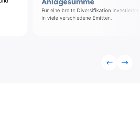
Anlagesumme
 und
Für eine breite Diversifikation investieren
in viele verschiedene Emitten.
Rückwärts
Vorwä