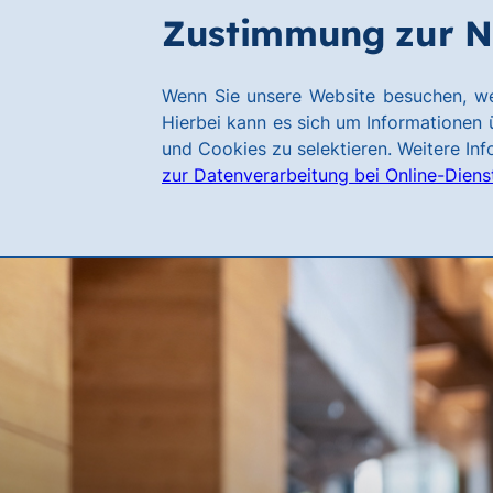
Zum
Zum
Zustimmung zur N
Hauptinhalt
Footer
springen
springen
Link
Wenn Sie unsere Website besuchen, we
zur
Hierbei kann es sich um Informationen ü
Homepage
und Cookies zu selektieren. Weitere In
zur Datenverarbeitung bei Online-Diens