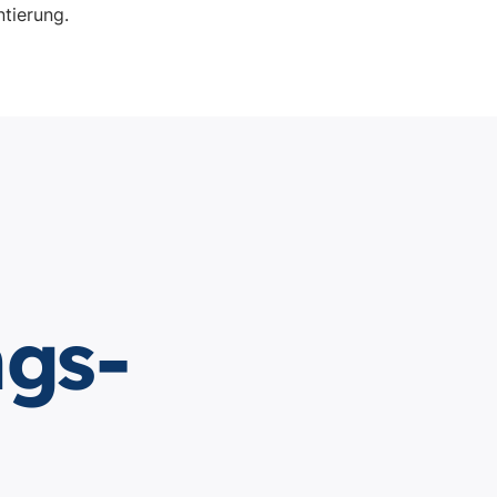
ntierung.
gs-