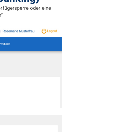
erfügersperre oder eine
n“