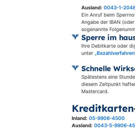
Ausland:
0043-1-204
Ein Anruf beim Sperrnot
Angabe der IBAN (oder 
sogenannte Folgenummer
Sperre im hau
Ihre Debitkarte oder di
unter
„Bezahlverfahren
Schnelle Wirk
Spätestens eine Stunde
diesem Zeitpunkt haften
Mastercard.
Kreditkarten
Inland:
05-9906-4500
Ausland:
0043-5-9906-4