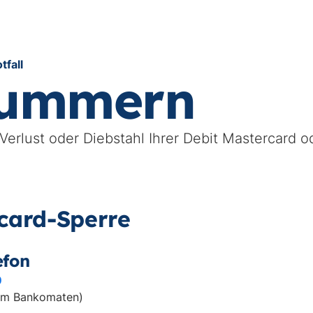
fall
nummern
erlust oder Diebstahl Ihrer Debit Mastercard od
card-Sperre
efon
0
dem Bankomaten)