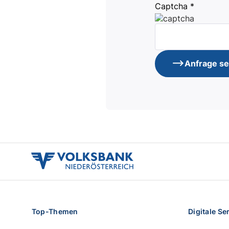
Captcha *
Anfrage s
volksbank
noe
logo
Top-Themen
Digitale Se