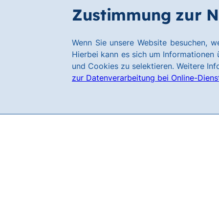
Zum
Zum
Zustimmung zur N
Filialen
Kundenservice
Hauptinhalt
Footer
springen
springen
Link
Wenn Sie unsere Website besuchen, we
zur
Hierbei kann es sich um Informationen ü
Homepage
und Cookies zu selektieren. Weitere In
zur Datenverarbeitung bei Online-Diens