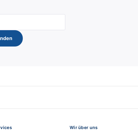
enden
rvices
Wir über uns