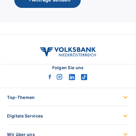
volksbank
noe
logo
Folgen Sie uns
facebook
instagram
linkedin
tiktok
logo
logo
logo
logo
Top-Themen
Digitale Services
Wir über uns