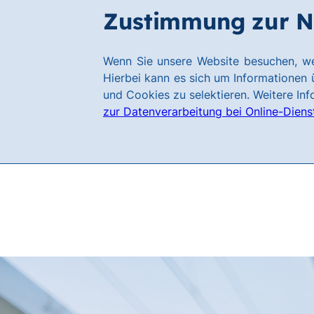
Zum
Zum
Zustimmung zur N
Filialen
Kundenservice
Hauptinhalt
Footer
springen
springen
Link
Wenn Sie unsere Website besuchen, we
zur
Hierbei kann es sich um Informationen ü
Homepage
und Cookies zu selektieren. Weitere In
zur Datenverarbeitung bei Online-Diens