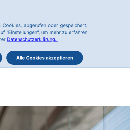
Börsen & Märkte
Karriere
Kundenservice
hausbanking
 Cookies, abgerufen oder gespeichert.
Suche
Menü
auf "Einstellungen", um mehr zu erfahren
öffnen
öffnen
erer
Datenschutzerklärung.
oder
schließen
Alle Cookies akzeptieren