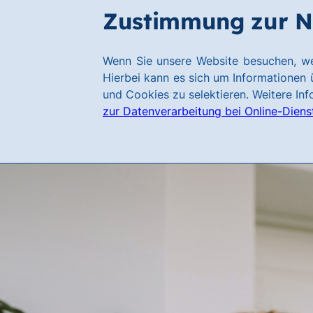
Zum
Zum
Zustimmung zur N
Hauptinhalt
Footer
springen
springen
Link
Wenn Sie unsere Website besuchen, we
zur
Hierbei kann es sich um Informationen ü
Homepage
und Cookies zu selektieren. Weitere In
zur Datenverarbeitung bei Online-Diens