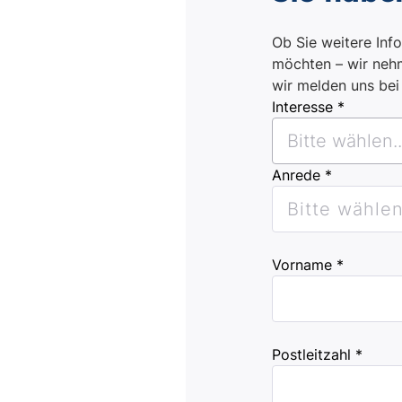
Ob Sie weitere Inf
möchten – wir nehm
wir melden uns be
Interesse *
Bitte wählen..
Anrede *
Bitte wählen.
Vorname *
Postleitzahl *